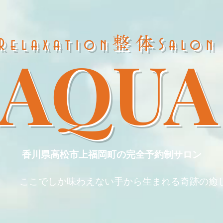
整体
Relaxation
Salon
AQUA
​
​香川県高松市上福岡町の完全予約制サロン
​ここでしか味わえない手から生まれる奇跡の癒