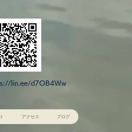
ps://lin.ee/d7OB4Ww
ト
アクセス
ブログ