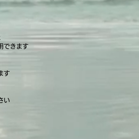
と
用できます
ます
さい