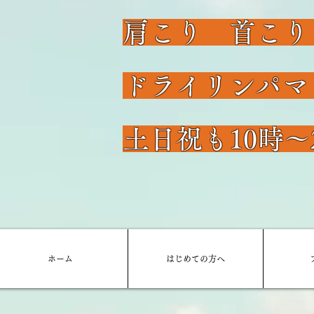
肩こり 首こり
​ドライリンパ
​土日祝も10時～
ホーム
はじめての方へ