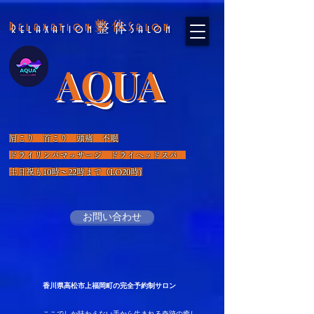
整体
Relaxation
Salon
AQUA
​
肩こり 首こり 頭痛 不眠
​ドライリンパマッサージ ドライヘッドスパ
​土日祝も10時～22時まで（LO20時)
お問い合わせ
​香川県高松市上福岡町の完全予約制サロン
​ここでしか味わえない手から生まれる奇跡の癒し