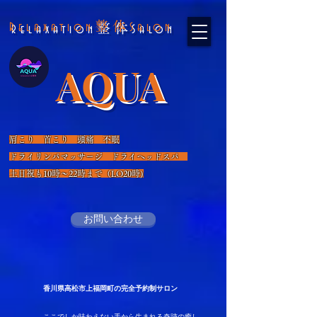
整体
Relaxation
Salon
AQUA
​
肩こり 首こり 頭痛 不眠
​ドライリンパマッサージ ドライヘッドスパ
​土日祝も10時～22時まで（LO20時)
お問い合わせ
​香川県高松市上福岡町の完全予約制サロン
​ここでしか味わえない手から生まれる奇跡の癒し