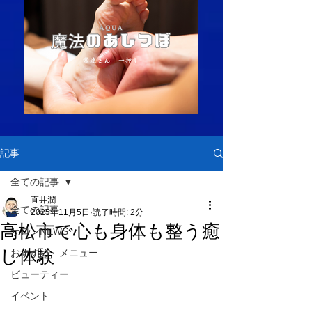
記事
全ての記事
直井潤
全ての記事
2025年11月5日
読了時間: 2分
高松市で心も身体も整う癒
サロンNEWS
し体験
おすすめ メニュー
ビューティー
イベント